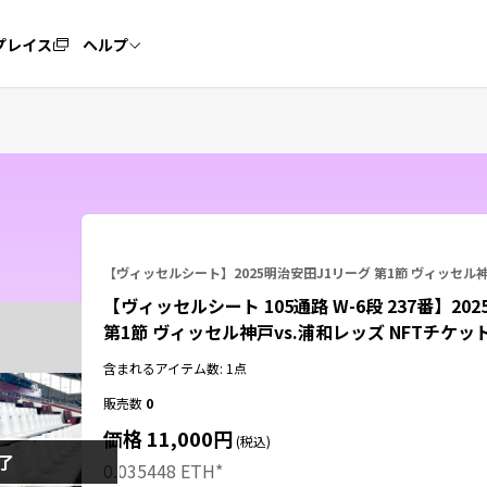
プレイス
ヘルプ
NFTチケット 出品ガイド
よくあるご質問
【ヴィッセルシート】2025明治安田J1リーグ 第1節 ヴィッセル神
【ヴィッセルシート 105通路 W-6段 237番】20
第1節 ヴィッセル神戸vs.浦和レッズ NFTチケッ
含まれるアイテム数: 1点
販売数
0
価格 11,000円
(税込)
了
0.035448 ETH
*