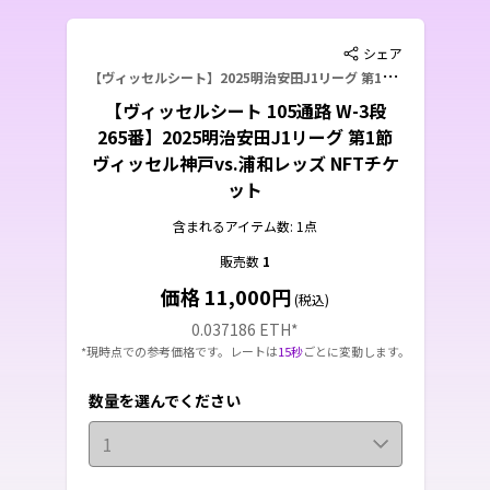
シェア
【
ヴィッセルシート】2025明治安田J1リーグ 第1節 ヴィッセル神戸vs.浦和レッズ
【ヴィッセルシート 105通路 W-3段
265番】2025明治安田J1リーグ 第1節
ヴィッセル神戸vs.浦和レッズ NFTチケ
ット
含まれるアイテム数: 1点
販売数
1
価格 11,000円
(税込)
0.037186 ETH
*
*現時点での参考価格です。レートは
15秒
ごとに変動します。
数量を選んでください
1